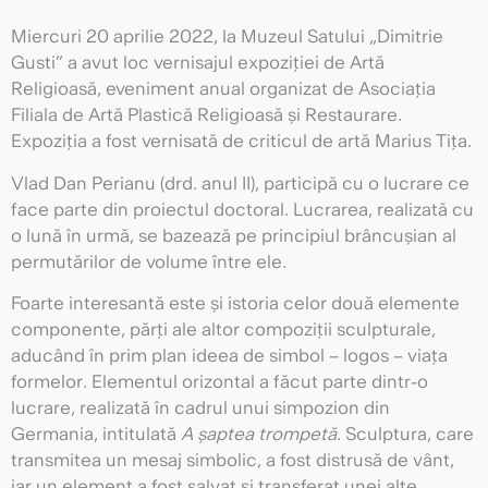
Miercuri 20 aprilie 2022, la Muzeul Satului „Dimitrie
Gusti” a avut loc vernisajul expoziției de Artă
Religioasă, eveniment anual organizat de Asociația
Filiala de Artă Plastică Religioasă și Restaurare.
Expoziția a fost vernisată de criticul de artă Marius Tița.
Vlad Dan Perianu (drd. anul II), participă cu o lucrare ce
face parte din proiectul doctoral. Lucrarea, realizată cu
o lună în urmă, se bazează pe principiul brâncușian al
permutărilor de volume între ele.
Foarte interesantă este și istoria celor două elemente
componente, părți ale altor compoziții sculpturale,
aducând în prim plan ideea de simbol – logos – viața
formelor. Elementul orizontal a făcut parte dintr-o
lucrare, realizată în cadrul unui simpozion din
Germania, intitulată
A șaptea trompetă
. Sculptura, care
transmitea un mesaj simbolic, a fost distrusă de vânt,
iar un element a fost salvat și transferat unei alte