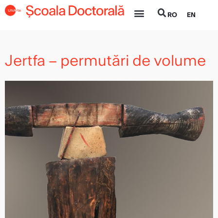
Skip
RO
EN
to
content
Jertfa – permutări de volume