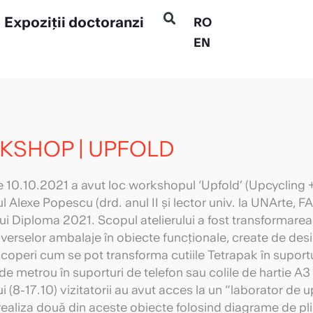
Expoziții doctoranzi
RO
EN
KSHOP | UPFOLD
e 10.10.2021 a avut loc workshopul ‘Upfold’ (Upcycling 
l Alexe Popescu (drd. anul II și lector univ. la UNArte, FA
ui Diploma 2021. Scopul atelierului a fost transformarea, p
diverselor ambalaje în obiecte funcționale, create de desig
coperi cum se pot transforma cutiile Tetrapak în suportu
 de metrou în suporturi de telefon sau colile de hartie A3
lui (8-17.10) vizitatorii au avut acces la un “laborator d
realiza două din aceste obiecte folosind diagrame de plie