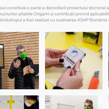
l constituie o parte a dezvoltarii proiectului doctoral a
ructurilor pliabile Origami și contribuții privind aplicabi
orkshopul a fost realizat cu susținerea ASAP România și