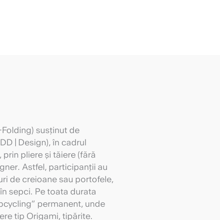
+Folding) susținut de
DD | Design), în cadrul
rin pliere și tăiere (fără
ner. Astfel, participanții au
ri de creioane sau portofele,
 în sepci. Pe toata durata
e upcycling” permanent, unde
re tip Origami, tipărite.