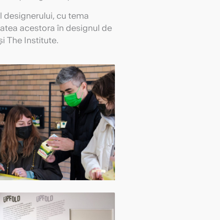
l designerului, cu tema
litatea acestora în designul de
 The Institute.